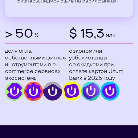
бизнесы, лидирующие на своих рынках.
> 50
$ 15,3
%
млн
доля оплат
сэкономили
собственными финтех-
узбекистанцы
инструментами в e-
со скидками при
commerce сервисах
оплате картой Uzum
экосистемы
Bank в 2025 году