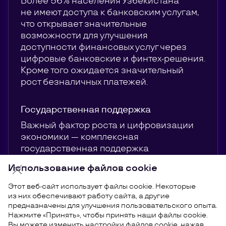
Более 56% населения Узбекистана
не имеют доступа к банковским услугам,
что открывает значительные
возможности для улучшения
доступности финансовых услуг через
цифровые банковские и финтех-решения.
Кроме того ожидается значительный
рост безналичных платежей.
Государственная поддержка
Важный фактор роста и цифровизации
экономики — комплексная
государственная поддержка
преддпринимателей в сфере IT
Использование файлов cookie
и онлайн-торговли, а также
целенаправленная работа
Этот веб-сайт использует файлы cookie. Некоторые
правительства по привлечению
из них обеспечивают работу сайта, а другие
предназначены для улучшения пользовательского опыта.
международных инвестиций в страну.
Нажмите «Принять», чтобы принять наши файлы cookie.
Вы можете изменить настройки файлов cookie, нажав