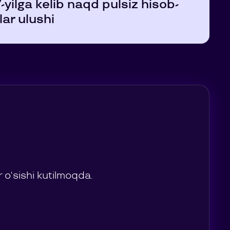
yilga kelib naqd pulsiz hisob-
lar ulushi
 o‘sishi kutilmoqda.