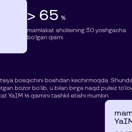
> 65
%
mamlakat aholisining 30 yoshgacha
bo‘lgan qismi
tsiya bosqichini boshdan kechirmoqda. Shunday 
gan bozor bo‘lib, u bilan birga naqd pulsiz to‘
kat YaIM ⅓ qismini tashkil etishi mumkin.
mam
YaI