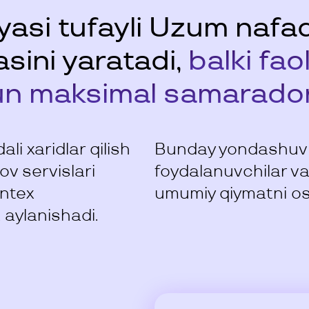
iyasi tufayli Uzum naf
asini yaratadi,
balki fao
un maksimal samaradorl
ali xaridlar qilish
Bunday yondashuv so
ov servislari
foydalanuvchilar va
intex
umumiy qiymatni os
 aylanishadi.