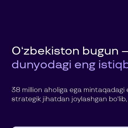
O‘zbekiston bugun —
dunyodagi eng istiqbo
38 million aholiga ega mintaqadagi 
strategik jihatdan joylashgan bo‘lib