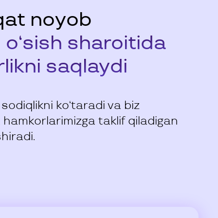
aqat noyob
l o‘sish sharoitida
ikni saqlaydi
diqlikni ko‘taradi va biz
 hamkorlarimizga taklif qiladigan
hiradi.