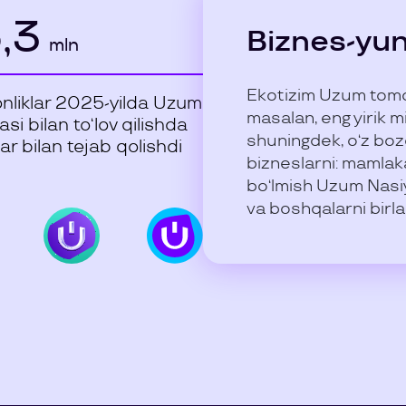
,3
Biznes-yun
mln
Ekotizim Uzum tomon
onliklar 2025-yilda Uzum
masalan, eng yirik 
si bilan to‘lov qilishda
shuningdek, o‘z boz
r bilan tejab qolishdi
bizneslarni: mamlaka
bo‘lmish Uzum Nasiy
va boshqalarni birla