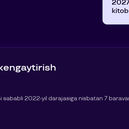
2027-
kitob
kengaytirish
 sababli 2022-yil darajasiga nisbatan 7 baravar