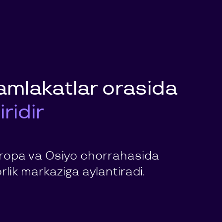
amlakatlar orasida
ridir
evropa va Osiyo chorrahasida
lik markaziga aylantiradi.