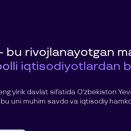
 bu rivojlanayotgan m
lli iqtisodiyotlardan bi
eng yirik davlat sifatida O‘zbekiston Y
, bu uni muhim savdo va iqtisodiy hamkor