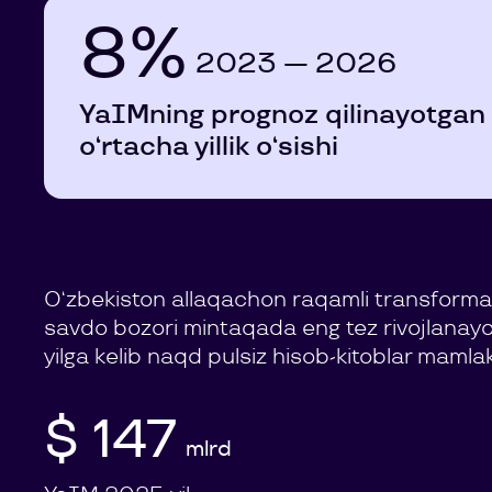
8%
2023 — 2026
YaIMning prognoz qilinayotgan
o‘rtacha yillik o‘sishi
O‘zbekiston allaqachon raqamli transforma
savdo bozori mintaqada eng tez rivojlanayot
yilga kelib naqd pulsiz hisob-kitoblar mamla
$ 147
mlrd