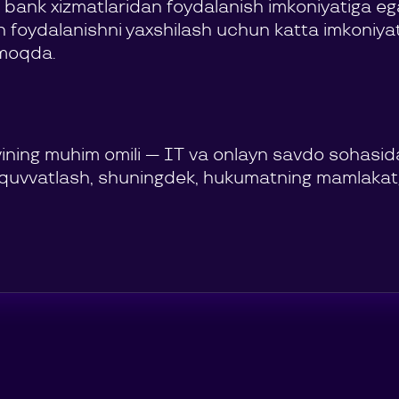
i bank xizmatlaridan foydalanish imkoniyatiga e
an foydalanishni yaxshilash uchun katta imkoniy
ilmoqda.
vining muhim omili — IT va onlayn savdo sohasid
-quvvatlash, shuningdek, hukumatning mamlakatg