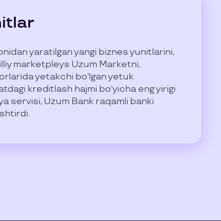
itlar
idan yaratilgan yangi biznes yunitlarini,
milliy marketpleys Uzum Marketni,
orlarida yetakchi bo‘lgan yetuk
tdagi kreditlash hajmi bo‘yicha eng yirigi
a servisi, Uzum Bank raqamli banki
shtirdi.