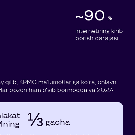
~90
%
internetning kirib
borish darajasi
qilib, KPMG ma’lumotlariga ko‘ra, onlayn
lovlar bozori ham o‘sib bormoqda va 2027-
⅓
lakat
gacha
Mning