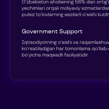
O‘zbekiston aholisining 56% dan ortig‘
yechimlari orqali moliyaviy xizmatlard
pulsiz to‘lovlarning sezilarli o‘sishi kut
Government Support
Iqtisodiyotning o‘sishi va raqamlashu
ko‘rsatiladigan har tomonlama qo‘llab
bo‘yicha maqsadli faoliyatidir.