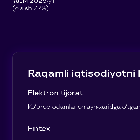
YaIM 2025-yil
(o‘sish 7,7%)
Raqamli iqtisodiyotni 
Elektron tijorat
Ko‘proq odamlar onlayn-xaridga o‘tgani
Fintex