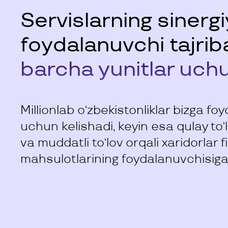
Servislarning sinerg
foydalanuvchi tajrib
barcha yunitlar uch
Millionlab o‘zbekistonliklar bizga foyd
uchun kelishadi, keyin esa qulay to‘l
va muddatli to‘lov orqali xaridorlar f
mahsulotlarining foydalanuvchisiga