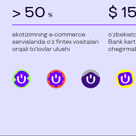
> 50
$ 15
%
ekotizimning e-commerce
o‘zbekist
servislarida o‘z fintex vositalari
Bank karta
orqali to‘lovlar ulushi
chegirmala