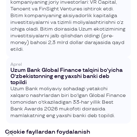
kompaniyaning joriy investorlari: VR Capital,
Tencent va FinSight Ventures ishtirok etdi.
Bitim kompaniyaning aksiyadorlik kapitaliga
investitsiyalarni va tizimli moliyalashtirishni o‘z
ichiga oladi. Bitim doirasida Uzum ekotizimining
investitsiyalarni jalb qilishdan oldingi (pre-
money) bahosi 2,3 mlrd dollar darajasida qayd
etildi.
Aprel
Uzum Bank Global Finance talqini bo‘yicha
O‘zbekistonning eng yaxshi banki deb
topildi
Uzum Bank moliyaviy sohadagi yetakchi
xalqaro nashrlardan biri bo‘lgan Global Finance
tomonidan o‘tkaziladigan 33-har yillik Best
Bank Awards 2026 mukofoti doirasida
mamlakatning eng yaxshi banki deb topildi.
Cookie fayllardan foydalanish