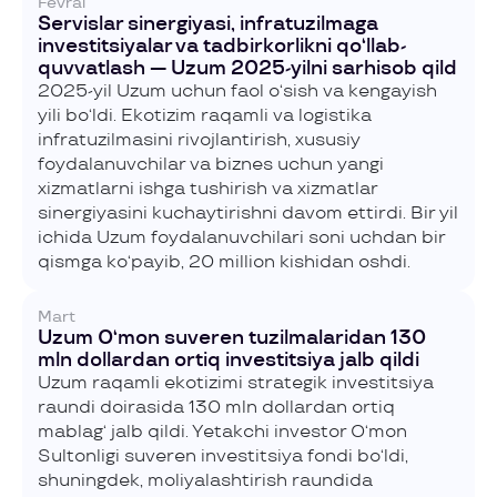
Fevral
Servislar sinergiyasi, infratuzilmaga
investitsiyalar va tadbirkorlikni qo‘llab-
quvvatlash — Uzum 2025-yilni sarhisob qild
2025-yil Uzum uchun faol o‘sish va kengayish
yili bo‘ldi. Ekotizim raqamli va logistika
infratuzilmasini rivojlantirish, xususiy
foydalanuvchilar va biznes uchun yangi
xizmatlarni ishga tushirish va xizmatlar
sinergiyasini kuchaytirishni davom ettirdi. Bir yil
ichida Uzum foydalanuvchilari soni uchdan bir
qismga ko‘payib, 20 million kishidan oshdi.
Mart
Uzum O‘mon suveren tuzilmalaridan 130
mln dollardan ortiq investitsiya jalb qildi
Uzum raqamli ekotizimi strategik investitsiya
raundi doirasida 130 mln dollardan ortiq
mablag‘ jalb qildi. Yetakchi investor O‘mon
Sultonligi suveren investitsiya fondi bo‘ldi,
shuningdek, moliyalashtirish raundida