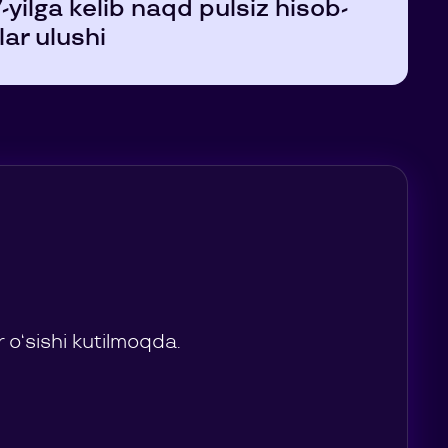
yilga kelib naqd pulsiz hisob-
lar ulushi
 o‘sishi kutilmoqda.