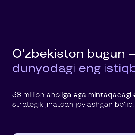
O‘zbekiston bugun —
dunyodagi eng istiqbo
38 million aholiga ega mintaqadagi 
strategik jihatdan joylashgan bo‘lib