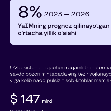
8%
2023 — 2026
YaIMning prognoz qilinayotgan
o‘rtacha yillik o‘sishi
O‘zbekiston allaqachon raqamli transforma
savdo bozori mintaqada eng tez rivojlanayot
yilga kelib naqd pulsiz hisob-kitoblar mamla
$ 147
mlrd