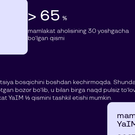
> 65
%
mamlakat aholisining 30 yoshgacha
bo‘lgan qismi
tsiya bosqichini boshdan kechirmoqda. Shunday 
gan bozor bo‘lib, u bilan birga naqd pulsiz to‘
kat YaIM ⅓ qismini tashkil etishi mumkin.
mam
YaI