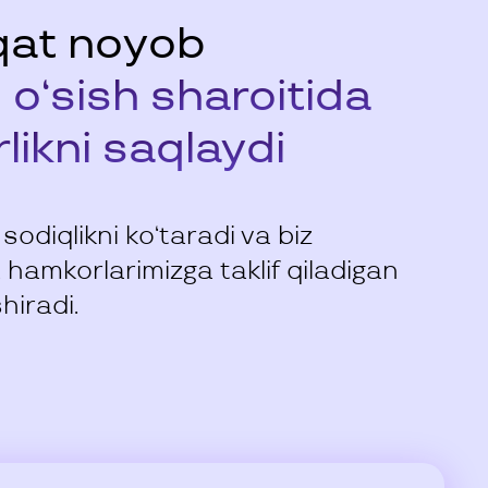
aqat noyob
l o‘sish sharoitida
ikni saqlaydi
diqlikni ko‘taradi va biz
 hamkorlarimizga taklif qiladigan
hiradi.