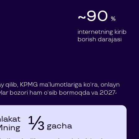
~90
%
internetning kirib
borish darajasi
qilib, KPMG ma’lumotlariga ko‘ra, onlayn
lovlar bozori ham o‘sib bormoqda va 2027-
⅓
lakat
gacha
Mning