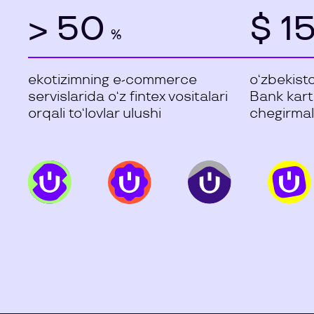
> 50
$ 15
%
ekotizimning e-commerce
o‘zbekist
servislarida o‘z fintex vositalari
Bank karta
orqali to‘lovlar ulushi
chegirmala