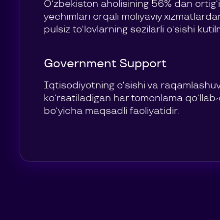
O‘zbekiston aholisining 56% dan ortig‘
yechimlari orqali moliyaviy xizmatlard
pulsiz to‘lovlarning sezilarli o‘sishi kut
Government Support
Iqtisodiyotning o‘sishi va raqamlashu
ko‘rsatiladigan har tomonlama qo‘llab
bo‘yicha maqsadli faoliyatidir.