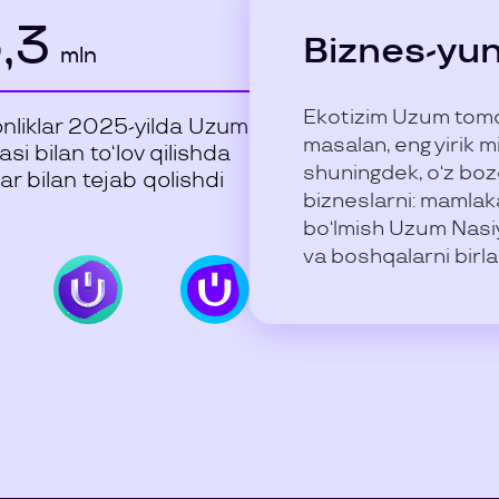
,3
Biznes-yun
mln
Ekotizim Uzum tomon
onliklar 2025-yilda Uzum
masalan, eng yirik 
si bilan to‘lov qilishda
shuningdek, o‘z boz
r bilan tejab qolishdi
bizneslarni: mamlaka
bo‘lmish Uzum Nasiy
va boshqalarni birla