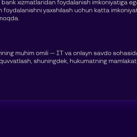
i bank xizmatlaridan foydalanish imkoniyatiga e
an foydalanishni yaxshilash uchun katta imkoniy
ilmoqda.
vining muhim omili — IT va onlayn savdo sohasid
-quvvatlash, shuningdek, hukumatning mamlakatg