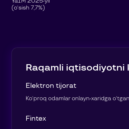
YaIM 2025-yil
(o‘sish 7,7%)
Raqamli iqtisodiyotni 
Elektron tijorat
Ko‘proq odamlar onlayn-xaridga o‘tgani
Fintex