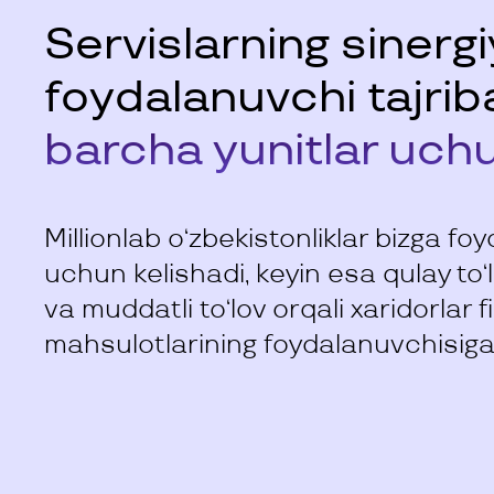
Servislarning sinerg
foydalanuvchi tajrib
barcha yunitlar uch
Millionlab o‘zbekistonliklar bizga foyd
uchun kelishadi, keyin esa qulay to‘l
va muddatli to‘lov orqali xaridorlar f
mahsulotlarining foydalanuvchisiga