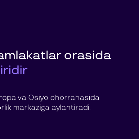
amlakatlar orasida
ridir
evropa va Osiyo chorrahasida
lik markaziga aylantiradi.