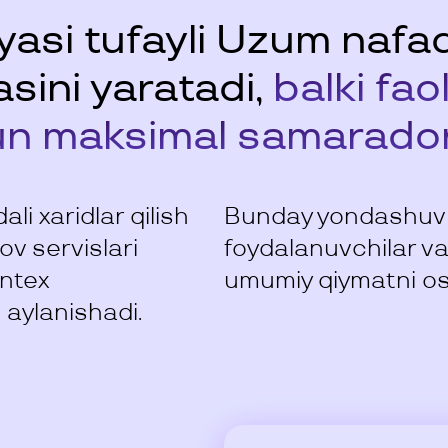
iyasi tufayli Uzum naf
asini yaratadi,
balki fao
un maksimal samaradorl
ali xaridlar qilish
Bunday yondashuv so
ov servislari
foydalanuvchilar va
intex
umumiy qiymatni os
 aylanishadi.