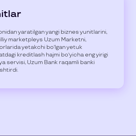
itlar
idan yaratilgan yangi biznes yunitlarini,
milliy marketpleys Uzum Marketni,
orlarida yetakchi bo‘lgan yetuk
tdagi kreditlash hajmi bo‘yicha eng yirigi
a servisi, Uzum Bank raqamli banki
shtirdi.