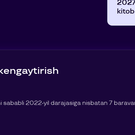
2027-
kitob
kengaytirish
 sababli 2022-yil darajasiga nisbatan 7 baravar