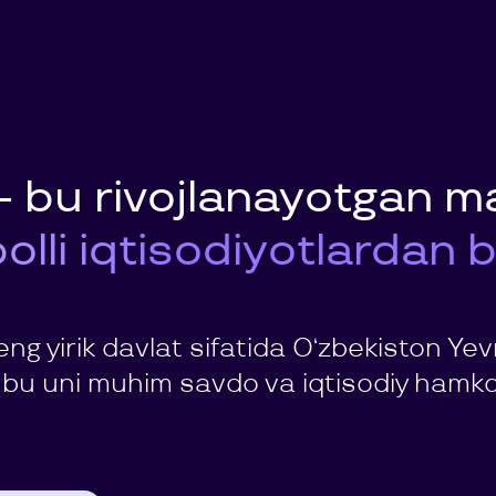
 bu rivojlanayotgan m
lli iqtisodiyotlardan bi
eng yirik davlat sifatida O‘zbekiston Y
, bu uni muhim savdo va iqtisodiy hamkor