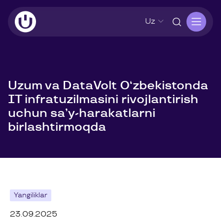
Uz
Uzum va DataVolt O‘zbekistonda
IT infratuzilmasini rivojlantirish
uchun sa’y-harakatlarni
birlashtirmoqda
Yangiliklar
23.09.2025