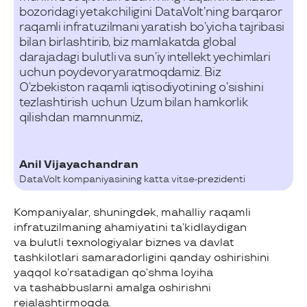
bozoridagi yetakchiligini DataVolt’ning barqaror
raqamli infratuzilmani yaratish bo’yicha tajribasi
bilan birlashtirib, biz mamlakatda global
darajadagi bulutli va sun’iy intellekt yechimlari
uchun poydevor yaratmoqdamiz. Biz
O’zbekiston raqamli iqtisodiyotining o’sishini
tezlashtirish uchun Uzum bilan hamkorlik
qilishdan mamnunmiz,
Anil Vijayachandran
DataVolt kompaniyasining katta vitse-prezidenti
Kompaniyalar, shuningdek, mahalliy raqamli
infratuzilmaning ahamiyatini ta’kidlaydigan
va bulutli texnologiyalar biznes va davlat
tashkilotlari samaradorligini qanday oshirishini
yaqqol ko’rsatadigan qo’shma loyiha
va tashabbuslarni amalga oshirishni
rejalashtirmoqda.