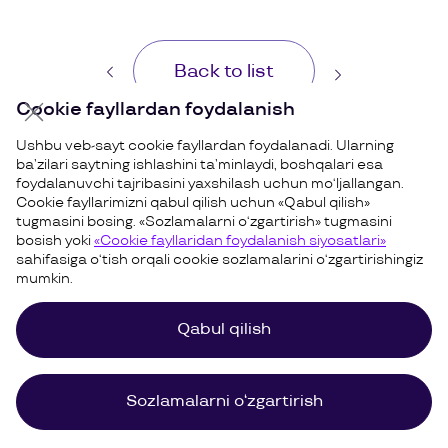
Back to list
Cookie fayllardan foydalanish
Ushbu veb-sayt cookie fayllardan foydalanadi. Ularning
ba’zilari saytning ishlashini ta’minlaydi, boshqalari esa
foydalanuvchi tajribasini yaxshilash uchun mo‘ljallangan.
Cookie fayllarimizni qabul qilish uchun «Qabul qilish»
tugmasini bosing. «Sozlamalarni o‘zgartirish» tugmasini
bosish yoki
«Cookie fayllaridan foydalanish siyosatlari»
sahifasiga o‘tish orqali cookie sozlamalarini o‘zgartirishingiz
mumkin.
Qabul qilish
Cookie siyosati
Maxfiylik siyosati va Shartlar
Sayt xaritasi
©
Uzum,
2026
Sozlamalarni o‘zgartirish