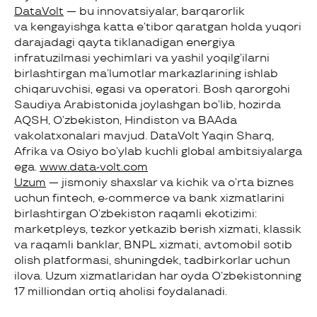
DataVolt
— bu innovatsiyalar, barqarorlik
va kengayishga katta e’tibor qaratgan holda yuqori
darajadagi qayta tiklanadigan energiya
infratuzilmasi yechimlari va yashil yoqilg’ilarni
birlashtirgan ma’lumotlar markazlarining ishlab
chiqaruvchisi, egasi va operatori. Bosh qarorgohi
Saudiya Arabistonida joylashgan bo’lib, hozirda
AQSH
, O’zbekiston, Hindiston va
BAA
da
vakolatxonalari mavjud. DataVolt Yaqin Sharq,
Afrika va Osiyo bo’ylab kuchli global ambitsiyalarga
ega.
www.data-volt.com
Uzum
— jismoniy shaxslar va kichik va o’rta biznes
uchun fintech,
e-commerce
va bank xizmatlarini
birlashtirgan O’zbekiston raqamli ekotizimi:
marketpleys, tezkor yetkazib berish xizmati, klassik
va raqamli banklar,
BNPL
xizmati, avtomobil sotib
olish platformasi, shuningdek, tadbirkorlar uchun
ilova. Uzum xizmatlaridan har oyda O’zbekistonning
17 milliondan ortiq aholisi foydalanadi.