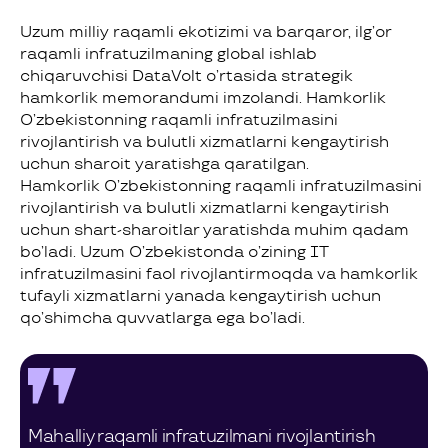
Uzum milliy raqamli ekotizimi va barqaror, ilg’or
raqamli infratuzilmaning global ishlab
chiqaruvchisi DataVolt o’rtasida strategik
hamkorlik memorandumi imzolandi. Hamkorlik
O’zbekistonning raqamli infratuzilmasini
rivojlantirish va bulutli xizmatlarni kengaytirish
uchun sharoit yaratishga qaratilgan.
Hamkorlik O’zbekistonning raqamli infratuzilmasini
rivojlantirish va bulutli xizmatlarni kengaytirish
uchun shart-sharoitlar yaratishda muhim qadam
bo’ladi. Uzum O’zbekistonda o’zining IT
infratuzilmasini faol rivojlantirmoqda va hamkorlik
tufayli xizmatlarni yanada kengaytirish uchun
qo’shimcha quvvatlarga ega bo’ladi.
Mahalliy raqamli infratuzilmani rivojlantirish