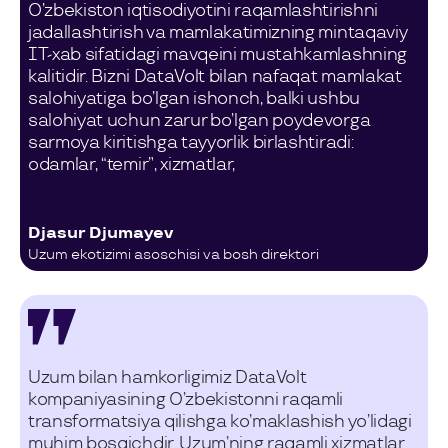
O’zbekiston iqtisodiyotini raqamlashtirishni
jadallashtirish va mamlakatimizning mintaqaviy
IT-xab sifatidagi mavqeini mustahkamlashning
kalitidir. Bizni DataVolt bilan nafaqat mamlakat
salohiyatiga bo’lgan ishonch, balki ushbu
salohiyat uchun zarur bo’lgan poydevorga
sarmoya kiritishga tayyorlik birlashtiradi:
odamlar, “temir”, xizmatlar,
Djasur Djumayev
Uzum ekotizimi asoschisi va bosh direktori
Uzum bilan hamkorligimiz DataVolt
kompaniyasining O’zbekistonni raqamli
transformatsiya qilishga ko’maklashish yo’lidagi
muhim bosqichdir. Uzum’ning raqamli xizmatlar